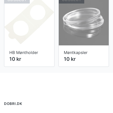
HB Møntholder
Møntkapsler
10 kr
10 kr
Footer
DOBRI.DK